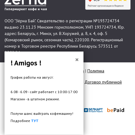
Гипермаркет кофе и чая
ООО "Зёрна Бай". Свидетельство о регистрации №193724734
выдано 23.11.23 Минским горисполкомом, УНП 193724734, Юр.
адрес: Беларусь, г. Минск, ул. В.Хоружей, д. 8, к. 4, оф. 5
(Комаровский рынок, сезонная часть), 220100. Регистрационный
номер в Торговом реестре Республики Беларусь: 573511 от
07.02.24.
×
! Amigos !
© 2026 Все права защищены |
Карта сайта
|
Политика
конфиденциальности
График работы на август:
Договор публичной оферты для юр. лиц
|
Договор публичной
оферты для физ. лиц
6.08 - 6.09 - сайт работает с 10:00-17:00
Разработка сайта —
DMW.BY
Магазин - в штатном режиме.
Получи шанс выйграть кофемашину!
Подробнее
ТУТ