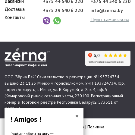
Вакансии
+375 44 540 6 220
+375 44 540 6 220
Доставка
+375 29 540 6 220
info@zerna.by
Контакты
Пункт самовывоза
Гипермаркет кофе и чая
ООО "Зёрна Бай". Свидетельство о регистрации №193724734
выдано 23.11.23 Минским горисполкомом, УНП 193724734, Юр.
адрес: Беларусь, г. Минск, ул. В.Хоружей, д. 8, к. 4, оф. 5
(Комаровский рынок, сезонная часть), 220100. Регистрационный
номер в Торговом реестре Республики Беларусь: 573511 от
07.02.24.
×
! Amigos !
© 2026 Все права защищены |
Карта сайта
|
Политика
конфиденциальности
График работы на август: