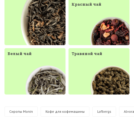
Красный чай
Белый чай
Травяной чай
Сиропы Monin
Кофе для кофемашины
Lofbergs
Alvor