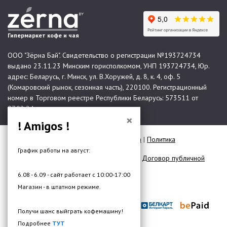
Гипермаркет кофе и чая
ООО "Зёрна Бай". Свидетельство о регистрации №193724734
выдано 23.11.23 Минским горисполкомом, УНП 193724734, Юр.
адрес: Беларусь, г. Минск, ул. В.Хоружей, д. 8, к. 4, оф. 5
(Комаровский рынок, сезонная часть), 220100. Регистрационный
номер в Торговом реестре Республики Беларусь: 573511 от
07.02.24.
×
! Amigos !
© 2026 Все права защищены |
Карта сайта
|
Политика
конфиденциальности
График работы на август:
Договор публичной оферты для юр. лиц
|
Договор публичной
оферты для физ. лиц
6.08 - 6.09 - сайт работает с 10:00-17:00
Разработка сайта —
DMW.BY
Магазин - в штатном режиме.
Получи шанс выйграть кофемашину!
Подробнее
ТУТ