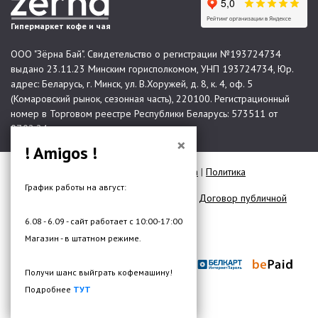
Гипермаркет кофе и чая
ООО "Зёрна Бай". Свидетельство о регистрации №193724734
выдано 23.11.23 Минским горисполкомом, УНП 193724734, Юр.
адрес: Беларусь, г. Минск, ул. В.Хоружей, д. 8, к. 4, оф. 5
(Комаровский рынок, сезонная часть), 220100. Регистрационный
номер в Торговом реестре Республики Беларусь: 573511 от
07.02.24.
×
! Amigos !
© 2026 Все права защищены |
Карта сайта
|
Политика
конфиденциальности
График работы на август:
Договор публичной оферты для юр. лиц
|
Договор публичной
оферты для физ. лиц
6.08 - 6.09 - сайт работает с 10:00-17:00
Разработка сайта —
DMW.BY
Магазин - в штатном режиме.
Получи шанс выйграть кофемашину!
Подробнее
ТУТ