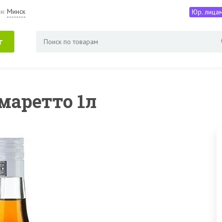
н:
Минск
Юр. лица
г
маретто 1л