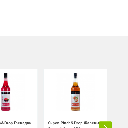
Сиро
Бана
h&Drop Гренадин
Сироп Pinch&Drop Жареный