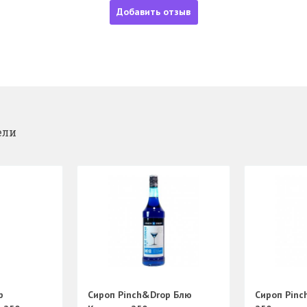
Добавить отзыв
ели
p
Сироп Pinch&Drop Блю
Сироп Pinc