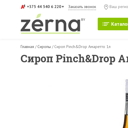
+375 44 540 6 220
Заказать звонок
Ваш регио
Катало
Главная
/
Сиропы
/
Сироп Pinch&Drop Амаретто 1л
Сироп Pinch&Drop А