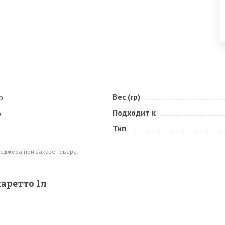
Вес (гр)
p
Подходит к
о
Тип
еджера при заказе товара.
аретто 1л