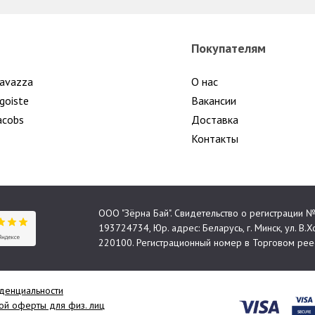
Покупателям
avazza
О нас
goiste
Вакансии
acobs
Доставка
Контакты
ООО "Зёрна Бай". Свидетельство о регистрации
193724734, Юр. адрес: Беларусь, г. Минск, ул. В.Хо
220100. Регистрационный номер в Торговом реес
денциальности
й оферты для физ. лиц