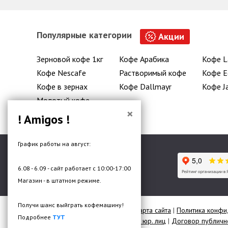
Популярные категории
Акции
Зерновой кофе 1кг
Кофе Арабика
Кофе L
Кофе Nescafe
Растворимый кофе
Кофе E
Кофе в зернах
Кофе Dallmayr
Кофе J
Молотый кофе
×
! Amigos !
График работы на август:
6.08 - 6.09 - сайт работает с 10:00-17:00
Гипермаркет кофе и чая
Магазин - в штатном режиме.
Получи шанс выйграть кофемашину!
© 2026 Все права защищены |
Карта сайта
|
Политика конфи
Подробнее
ТУТ
Договор публичной оферты для юр. лиц
|
Договор публично