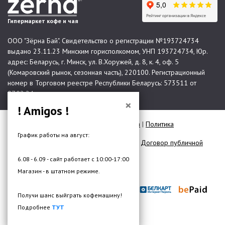
Гипермаркет кофе и чая
ООО "Зёрна Бай". Свидетельство о регистрации №193724734
выдано 23.11.23 Минским горисполкомом, УНП 193724734, Юр.
адрес: Беларусь, г. Минск, ул. В.Хоружей, д. 8, к. 4, оф. 5
(Комаровский рынок, сезонная часть), 220100. Регистрационный
номер в Торговом реестре Республики Беларусь: 573511 от
07.02.24.
×
! Amigos !
© 2026 Все права защищены |
Карта сайта
|
Политика
конфиденциальности
График работы на август:
Договор публичной оферты для юр. лиц
|
Договор публичной
оферты для физ. лиц
6.08 - 6.09 - сайт работает с 10:00-17:00
Разработка сайта —
DMW.BY
Магазин - в штатном режиме.
Получи шанс выйграть кофемашину!
Подробнее
ТУТ