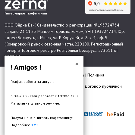
Гипермаркет кофе и чая
ООО "Зёрна Бай". Свидетельство о регистрации №193724734
выдано 23.11.23 Минским горисполкомом, УНП 193724734, Юр.
адрес: Беларусь, г. Минск, ул. В.Хоружей, д. 8, к. 4, оф. 5
(Комаровский рынок, сезонная часть), 220100. Регистрационный
номер в Торговом реестре Республики Беларусь: 573511 от
07.02.24.
×
! Amigos !
© 2026 Все права защищены |
Карта сайта
|
Политика
конфиденциальности
График работы на август:
Договор публичной оферты для юр. лиц
|
Договор публичной
оферты для физ. лиц
6.08 - 6.09 - сайт работает с 10:00-17:00
Разработка сайта —
DMW.BY
Магазин - в штатном режиме.
Получи шанс выйграть кофемашину!
Подробнее
ТУТ