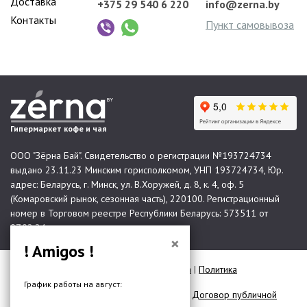
Доставка
+375 29 540 6 220
info@zerna.by
Контакты
Пункт самовывоза
Гипермаркет кофе и чая
ООО "Зёрна Бай". Свидетельство о регистрации №193724734
выдано 23.11.23 Минским горисполкомом, УНП 193724734, Юр.
адрес: Беларусь, г. Минск, ул. В.Хоружей, д. 8, к. 4, оф. 5
(Комаровский рынок, сезонная часть), 220100. Регистрационный
номер в Торговом реестре Республики Беларусь: 573511 от
07.02.24.
×
! Amigos !
© 2026 Все права защищены |
Карта сайта
|
Политика
конфиденциальности
График работы на август:
Договор публичной оферты для юр. лиц
|
Договор публичной
оферты для физ. лиц