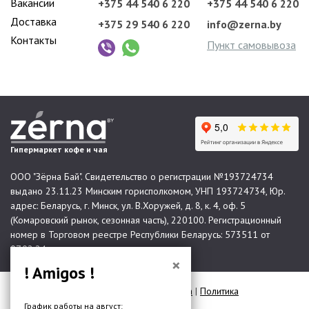
Вакансии
+375 44 540 6 220
+375 44 540 6 220
Доставка
+375 29 540 6 220
info@zerna.by
Контакты
Пункт самовывоза
Гипермаркет кофе и чая
ООО "Зёрна Бай". Свидетельство о регистрации №193724734
выдано 23.11.23 Минским горисполкомом, УНП 193724734, Юр.
адрес: Беларусь, г. Минск, ул. В.Хоружей, д. 8, к. 4, оф. 5
(Комаровский рынок, сезонная часть), 220100. Регистрационный
номер в Торговом реестре Республики Беларусь: 573511 от
07.02.24.
×
! Amigos !
© 2026 Все права защищены |
Карта сайта
|
Политика
конфиденциальности
График работы на август: