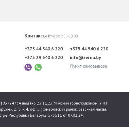
Контакты
Вт-Вск: 9.00-19.00
+375 44 540 6 220
+375 44 540 6 220
+375 29 540 6 220
info@zerna.by
Пункт самовывоза
 №193724734 выдано 23.11.23 Минским горисполкомом, УНП
ружей, д. 8, к. 4, оф. 5 (Комаровский рынок, сезонная часть),
тре Республики Беларусь: 573511 от 07.02.24.