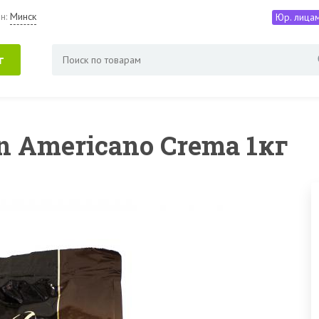
н:
Минск
Юр. лица
г
n Americano Crema 1кг