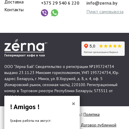
Доставка
+375 29 540 6 220
info@zerna.by
Контакты
Пункт самовывоза
Гипермаркет кофе и чая
ООО "Зёрна Бай". Свидетельство о регистрации №193724734
выдано 23.11.23 Минским горисполкомом, УНП 193724734, Юр.
адрес: Беларусь, г. Минск, ул. В.Хоружей, д. 8, к. 4, оф. 5
(Комаровский рынок, сезонная часть), 220100. Регистрационный
номер в Торговом реестре Республики Беларусь: 573511 от
07.02.24.
×
! Amigos !
© 2026 Все права защищены |
Карта сайта
|
Политика
конфиденциальности
График работы на август:
Договор публичной оферты для юр. лиц
|
Договор публичной