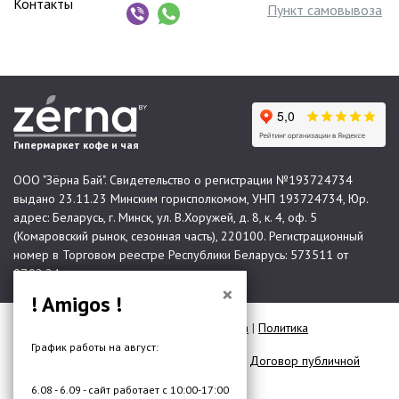
Контакты
Пункт самовывоза
Гипермаркет кофе и чая
ООО "Зёрна Бай". Свидетельство о регистрации №193724734
выдано 23.11.23 Минским горисполкомом, УНП 193724734, Юр.
адрес: Беларусь, г. Минск, ул. В.Хоружей, д. 8, к. 4, оф. 5
(Комаровский рынок, сезонная часть), 220100. Регистрационный
номер в Торговом реестре Республики Беларусь: 573511 от
07.02.24.
×
! Amigos !
© 2026 Все права защищены |
Карта сайта
|
Политика
конфиденциальности
График работы на август:
Договор публичной оферты для юр. лиц
|
Договор публичной
оферты для физ. лиц
6.08 - 6.09 - сайт работает с 10:00-17:00
Разработка сайта —
DMW.BY