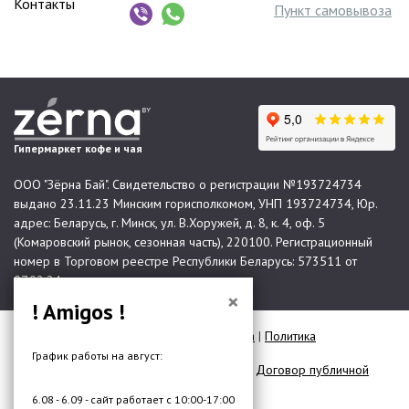
Контакты
Пункт самовывоза
Гипермаркет кофе и чая
ООО "Зёрна Бай". Свидетельство о регистрации №193724734
выдано 23.11.23 Минским горисполкомом, УНП 193724734, Юр.
адрес: Беларусь, г. Минск, ул. В.Хоружей, д. 8, к. 4, оф. 5
(Комаровский рынок, сезонная часть), 220100. Регистрационный
номер в Торговом реестре Республики Беларусь: 573511 от
07.02.24.
×
! Amigos !
© 2026 Все права защищены |
Карта сайта
|
Политика
конфиденциальности
График работы на август:
Договор публичной оферты для юр. лиц
|
Договор публичной
оферты для физ. лиц
6.08 - 6.09 - сайт работает с 10:00-17:00
Разработка сайта —
DMW.BY