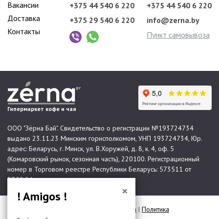
Вакансии
+375 44 540 6 220
+375 44 540 6 220
Доставка
+375 29 540 6 220
info@zerna.by
Контакты
Пункт самовывоза
Гипермаркет кофе и чая
ООО "Зёрна Бай". Свидетельство о регистрации №193724734
выдано 23.11.23 Минским горисполкомом, УНП 193724734, Юр.
адрес: Беларусь, г. Минск, ул. В.Хоружей, д. 8, к. 4, оф. 5
(Комаровский рынок, сезонная часть), 220100. Регистрационный
номер в Торговом реестре Республики Беларусь: 573511 от
07.02.24.
×
! Amigos !
© 2026 Все права защищены |
Карта сайта
|
Политика
конфиденциальности