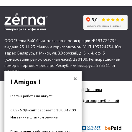
Гипермаркет кофе и чая
ООО "Зёрна Бай". Свидетельство о регистрации №193724734
выдано 23.11.23 Минским горисполкомом, УНП 193724734, Юр.
адрес: Беларусь, г. Минск, ул. В.Хоружей, д. 8, к. 4, оф. 5
(Комаровский рынок, сезонная часть), 220100. Регистрационный
номер в Торговом реестре Республики Беларусь: 573511 от
07.02.24.
×
! Amigos !
© 2026 Все права защищены |
Карта сайта
|
Политика
конфиденциальности
График работы на август:
Договор публичной оферты для юр. лиц
|
Договор публичной
оферты для физ. лиц
6.08 - 6.09 - сайт работает с 10:00-17:00
Разработка сайта —
DMW.BY
Магазин - в штатном режиме.
Получи шанс выйграть кофемашину!