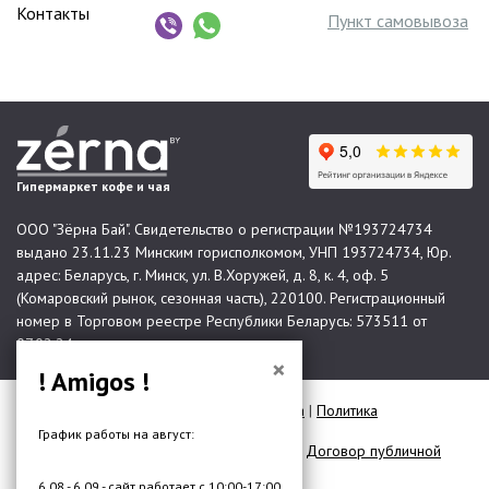
Контакты
Пункт самовывоза
Гипермаркет кофе и чая
ООО "Зёрна Бай". Свидетельство о регистрации №193724734
выдано 23.11.23 Минским горисполкомом, УНП 193724734, Юр.
адрес: Беларусь, г. Минск, ул. В.Хоружей, д. 8, к. 4, оф. 5
(Комаровский рынок, сезонная часть), 220100. Регистрационный
номер в Торговом реестре Республики Беларусь: 573511 от
07.02.24.
×
! Amigos !
© 2026 Все права защищены |
Карта сайта
|
Политика
конфиденциальности
График работы на август:
Договор публичной оферты для юр. лиц
|
Договор публичной
оферты для физ. лиц
6.08 - 6.09 - сайт работает с 10:00-17:00