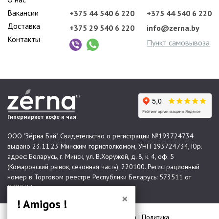
Вакансии
+375 44 540 6 220
+375 44 540 6 220
Доставка
+375 29 540 6 220
info@zerna.by
Контакты
Пункт самовывоза
Гипермаркет кофе и чая
ООО "Зёрна Бай". Свидетельство о регистрации №193724734
выдано 23.11.23 Минским горисполкомом, УНП 193724734, Юр.
адрес: Беларусь, г. Минск, ул. В.Хоружей, д. 8, к. 4, оф. 5
(Комаровский рынок, сезонная часть), 220100. Регистрационный
номер в Торговом реестре Республики Беларусь: 573511 от
07.02.24.
×
! Amigos !
© 2026 Все права защищены |
Карта сайта
|
Политика