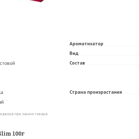
Ароматизатор
Вид
Состав
стовой
Страна произрастания
ка
ай
еджера при заказе товара.
lim 100г