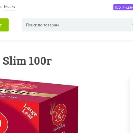
н:
Минск
Юр. лица
г
Slim 100г