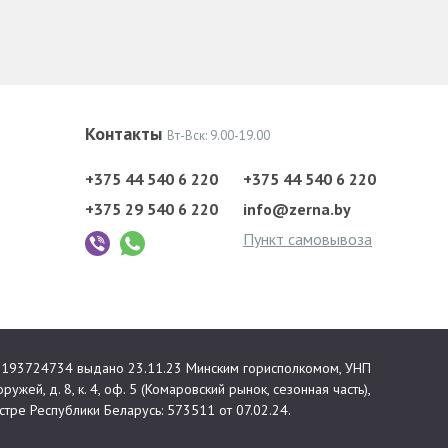
Контакты
Вт-Вск: 9.00-19.00
+375 44 540 6 220
+375 44 540 6 220
+375 29 540 6 220
info@zerna.by
Пункт самовывоза
 №193724734 выдано 23.11.23 Минским горисполкомом, УНП
ружей, д. 8, к. 4, оф. 5 (Комаровский рынок, сезонная часть),
тре Республики Беларусь: 573511 от 07.02.24.