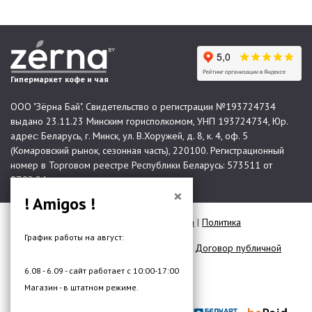
Гипермаркет кофе и чая
ООО "Зёрна Бай". Свидетельство о регистрации №193724734
выдано 23.11.23 Минским горисполкомом, УНП 193724734, Юр.
адрес: Беларусь, г. Минск, ул. В.Хоружей, д. 8, к. 4, оф. 5
(Комаровский рынок, сезонная часть), 220100. Регистрационный
номер в Торговом реестре Республики Беларусь: 573511 от
07.02.24.
×
! Amigos !
© 2026 Все права защищены |
Карта сайта
|
Политика
конфиденциальности
График работы на август:
Договор публичной оферты для юр. лиц
|
Договор публичной
оферты для физ. лиц
6.08 - 6.09 - сайт работает с 10:00-17:00
Разработка сайта —
DMW.BY
Магазин - в штатном режиме.