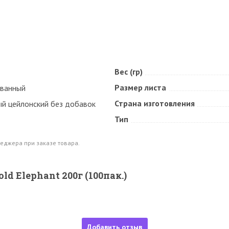
Вес (гр)
Размер листа
ванный
Страна изготовления
ый цейлонский без добавок
Тип
еджера при заказе товара.
ld Elephant 200г (100пак.)
Добавить отзыв