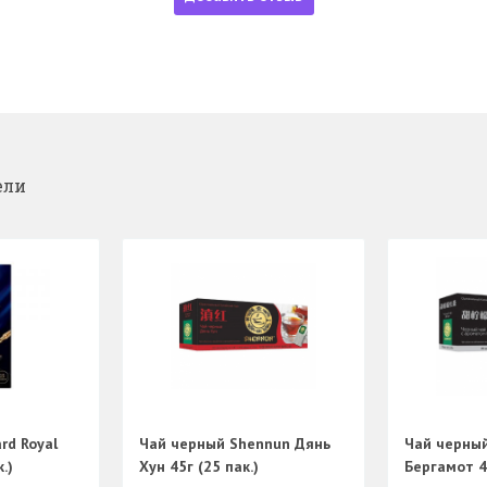
ели
rd Royal
Чай черный Shennun Дянь
Чай черны
.)
Хун 45г (25 пак.)
Бергамот 45