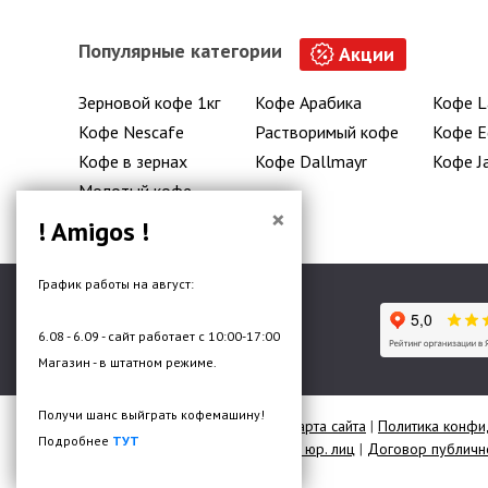
Популярные категории
Акции
Зерновой кофе 1кг
Кофе Арабика
Кофе L
Кофе Nescafe
Растворимый кофе
Кофе E
Кофе в зернах
Кофе Dallmayr
Кофе J
Молотый кофе
×
! Amigos !
График работы на август:
6.08 - 6.09 - сайт работает с 10:00-17:00
Гипермаркет кофе и чая
Магазин - в штатном режиме.
Получи шанс выйграть кофемашину!
© 2026 Все права защищены |
Карта сайта
|
Политика конфи
Подробнее
ТУТ
Договор публичной оферты для юр. лиц
|
Договор публично
Разработка сайта —
DMW.BY