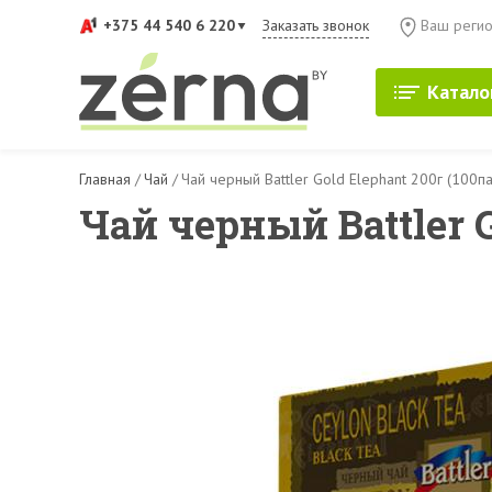
+375 44 540 6 220
Заказать звонок
Ваш регио
Катало
Главная
/
Чай
/
Чай черный Battler Gold Elephant 200г (100па
Чай черный Battler G