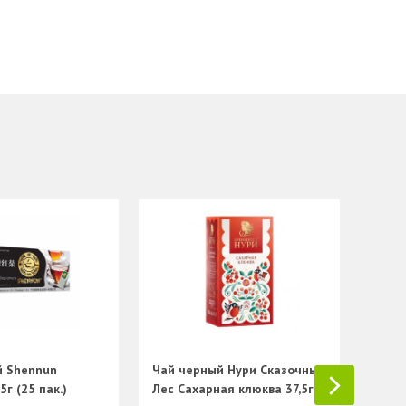
Чай ч
пак.)
й Shennun
Чай черный Нури Сказочный
г (25 пак.)
Лес Сахарная клюква 37,5г