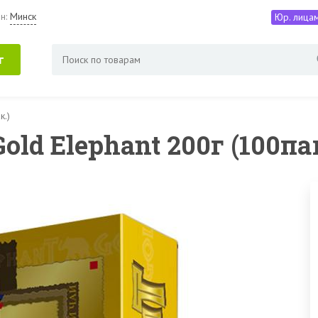
н:
Минск
Юр. лица
г
к.)
old Elephant 200г (100па