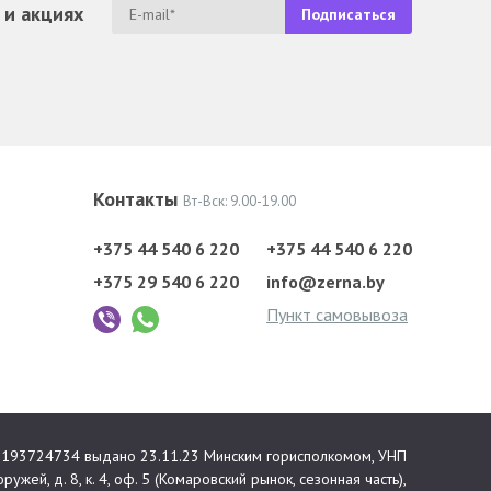
 и акциях
Контакты
Вт-Вск: 9.00-19.00
+375 44 540 6 220
+375 44 540 6 220
+375 29 540 6 220
info@zerna.by
Пункт самовывоза
 №193724734 выдано 23.11.23 Минским горисполкомом, УНП
ружей, д. 8, к. 4, оф. 5 (Комаровский рынок, сезонная часть),