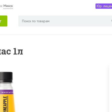
н:
Минск
Юр. лица
г
ас 1л