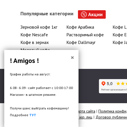
Популярные категории
Акции
Зерновой кофе 1кг
Кофе Арабика
Кофе L
Кофе Nescafe
Растворимый кофе
Кофе E
Кофе в зернах
Кофе Dallmayr
Кофе J
Молотый кофе
×
! Amigos !
График работы на август:
6.08 - 6.09 - сайт работает с 10:00-17:00
Гипермаркет кофе и чая
Магазин - в штатном режиме.
Получи шанс выйграть кофемашину!
© 2026 Все права защищены |
Карта сайта
|
Политика конфи
Подробнее
ТУТ
Договор публичной оферты для юр. лиц
|
Договор публично
Разработка сайта —
DMW.BY