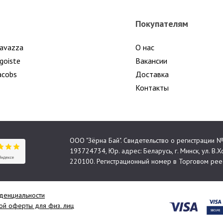
Покупателям
avazza
О нас
goiste
Вакансии
acobs
Доставка
Контакты
ООО "Зёрна Бай". Свидетельство о регистрации
193724734, Юр. адрес: Беларусь, г. Минск, ул. В.Хо
220100. Регистрационный номер в Торговом реес
денциальности
й оферты для физ. лиц