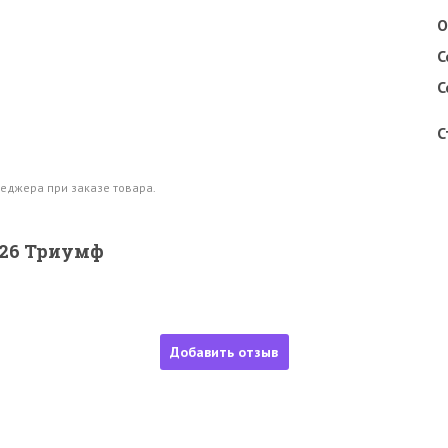
О
С
С
С
еджера при заказе товара.
026 Триумф
Добавить отзыв