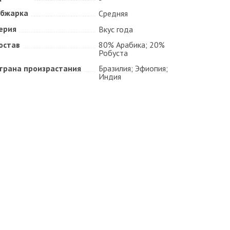
бжарка
Средняя
ерия
Вкус года
остав
80% Арабика; 20%
Робуста
трана произрастания
Бразилия; Эфиопия;
Индия