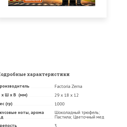
Подробные характеристики
роизводитель
Factoria Zerna
 х Ш х В (мм)
29 х 18 х 12
ес (гр)
1000
кусовые ноты, арома
Шоколадный трюфель;
.д
Пастила; Цветочный мед
репость
3