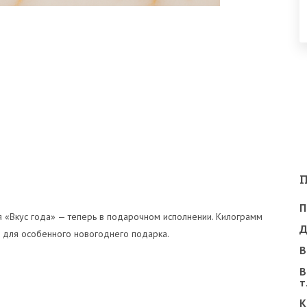
П
я «Вкус года» — теперь в подарочном исполнении. Килограмм
Д
а для особенного новогоднего подарка.
В
В
т
К