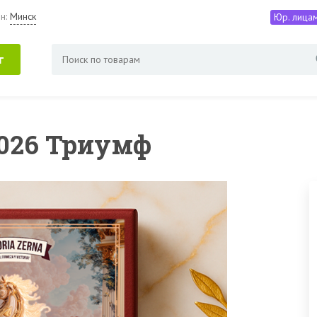
н:
Минск
Юр. лица
г
2026 Триумф