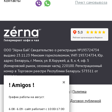
Контакты
Пункт самовывоза
Гипермаркет кофе и чая
ООО "Зёрна Бай". Свидетельство о регистрации №193724734
выдано 23.11.23 Минским горисполкомом, УНП 193724734, Юр.
адрес: Беларусь, г. Минск, ул. В.Хоружей, д. 8, к. 4, оф. 5
(Комаровский рынок, сезонная часть), 220100. Регистрационный
номер в Торговом реестре Республики Беларусь: 573511 от
07.02.24.
×
! Amigos !
© 2026 Все права защищены |
Карта сайта
|
Политика
конфиденциальности
График работы на август:
Договор публичной оферты для юр. лиц
|
Договор публичной
оферты для физ. лиц
6.08 - 6.09 - сайт работает с 10:00-17:00
Разработка сайта —
DMW.BY