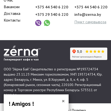
Вакансии
+375 44 540 6 220
+375 44 540 6 220
Доставка
+375 29 540 6 220
info@zerna.by
Контакты
Пункт самовывоза
Гипермаркет кофе и чая
ООО "Зёрна Бай". Свидетельство о регистрации №193724734
выдано 23.11.23 Минским горисполкомом, УНП 193724734, Юр.
адрес: Беларусь, г. Минск, ул. В.Хоружей, д. 8, к. 4, оф. 5
(Комаровский рынок, сезонная часть), 220100. Регистрационный
номер в Торговом реестре Республики Беларусь: 573511 от
07.02.24.
×
! Amigos !
© 2026 Все права защищены |
Карта сайта
|
Политика