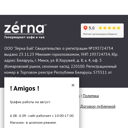
Гипермаркет кофе и чая
ООО "Зёрна Бай". Свидетельство о регистрации №193724734
выдано 23.11.23 Минским горисполкомом, УНП 193724734, Юр.
адрес: Беларусь, г. Минск, ул. В.Хоружей, д. 8, к. 4, оф. 5
(Комаровский рынок, сезонная часть), 220100. Регистрационный
номер в Торговом реестре Республики Беларусь: 573511 от
07.02.24.
×
! Amigos !
© 2026 Все права защищены |
Карта сайта
|
Политика
конфиденциальности
График работы на август:
Договор публичной оферты для юр. лиц
|
Договор публичной
оферты для физ. лиц
6.08 - 6.09 - сайт работает с 10:00-17:00
Разработка сайта —
DMW.BY
Магазин - в штатном режиме.