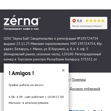
Гипермаркет кофе и чая
ООО "Зёрна Бай". Свидетельство о регистрации №193724734
выдано 23.11.23 Минским горисполкомом, УНП 193724734, Юр.
адрес: Беларусь, г. Минск, ул. В.Хоружей, д. 8, к. 4, оф. 5
(Комаровский рынок, сезонная часть), 220100. Регистрационный
номер в Торговом реестре Республики Беларусь: 573511 от
07.02.24.
×
! Amigos !
© 2026 Все права защищены |
Карта сайта
|
Политика
конфиденциальности
График работы на август:
Договор публичной оферты для юр. лиц
|
Договор публичной
оферты для физ. лиц
6.08 - 6.09 - сайт работает с 10:00-17:00
Разработка сайта —
DMW.BY
Магазин - в штатном режиме.