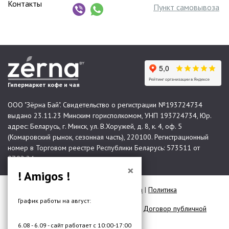
Контакты
Пункт самовывоза
Гипермаркет кофе и чая
ООО "Зёрна Бай". Свидетельство о регистрации №193724734
выдано 23.11.23 Минским горисполкомом, УНП 193724734, Юр.
адрес: Беларусь, г. Минск, ул. В.Хоружей, д. 8, к. 4, оф. 5
(Комаровский рынок, сезонная часть), 220100. Регистрационный
номер в Торговом реестре Республики Беларусь: 573511 от
07.02.24.
×
! Amigos !
© 2026 Все права защищены |
Карта сайта
|
Политика
конфиденциальности
График работы на август:
Договор публичной оферты для юр. лиц
|
Договор публичной
оферты для физ. лиц
6.08 - 6.09 - сайт работает с 10:00-17:00
Разработка сайта —
DMW.BY