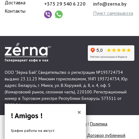
Доставка
+375 29 540 6 220
info@zerna.by
Контакты
Пункт самовывоза
Гипермаркет кофе и чая
ООО "Зёрна Бай". Свидетельство о регистрации №193724734
выдано 23.11.23 Минским горисполкомом, УНП 193724734, Юр.
адрес: Беларусь, г. Минск, ул. В.Хоружей, д. 8, к. 4, оф. 5
(Комаровский рынок, сезонная часть), 220100. Регистрационный
номер в Торговом реестре Республики Беларусь: 573511 от
07.02.24.
×
! Amigos !
© 2026 Все права защищены |
Карта сайта
|
Политика
конфиденциальности
График работы на август:
Договор публичной оферты для юр. лиц
|
Договор публичной