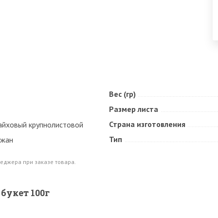
Вес (гр)
Размер листа
Страна изготовления
айховый крупнолистовой
Тип
джан
еджера при заказе товара.
букет 100г