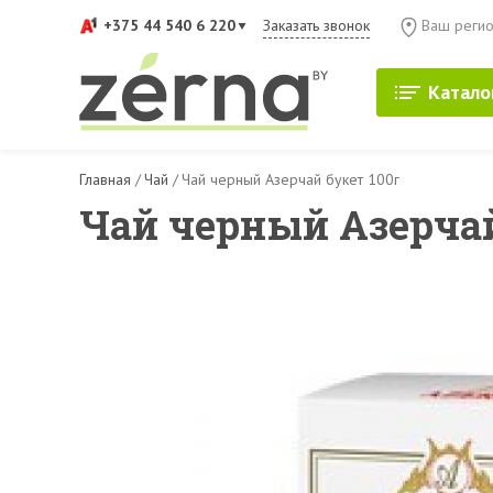
+375 44 540 6 220
Заказать звонок
Ваш регио
Катало
Главная
/
Чай
/
Чай черный Азерчай букет 100г
Чай черный Азерчай