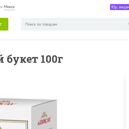
н:
Минск
Юр. лица
г
 букет 100г