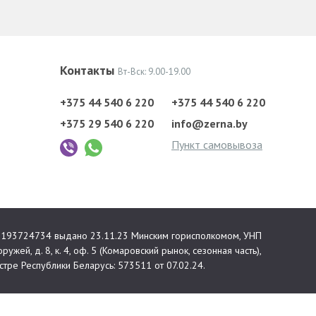
Контакты
Вт-Вск: 9.00-19.00
+375 44 540 6 220
+375 44 540 6 220
+375 29 540 6 220
info@zerna.by
Пункт самовывоза
 №193724734 выдано 23.11.23 Минским горисполкомом, УНП
ружей, д. 8, к. 4, оф. 5 (Комаровский рынок, сезонная часть),
тре Республики Беларусь: 573511 от 07.02.24.