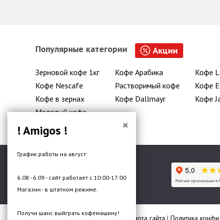
Популярные категории
Акции
Зерновой кофе 1кг
Кофе Арабика
Кофе L
Кофе Nescafe
Растворимый кофе
Кофе E
Кофе в зернах
Кофе Dallmayr
Кофе J
Молотый кофе
×
! Amigos !
График работы на август:
6.08 - 6.09 - сайт работает с 10:00-17:00
Гипермаркет кофе и чая
Магазин - в штатном режиме.
Получи шанс выйграть кофемашину!
© 2026 Все права защищены |
Карта сайта
|
Политика конфи